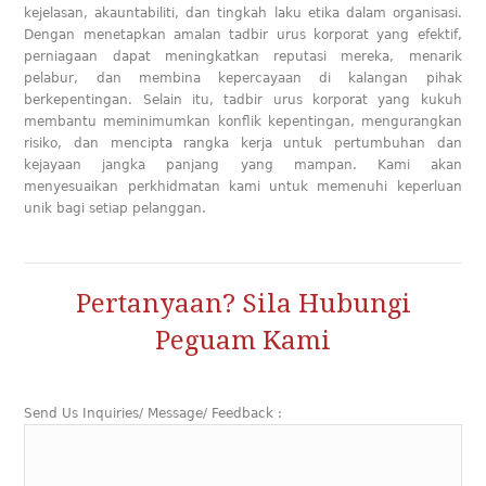
kejelasan, akauntabiliti, dan tingkah laku etika dalam organisasi.
Dengan menetapkan amalan tadbir urus korporat yang efektif,
perniagaan dapat meningkatkan reputasi mereka, menarik
pelabur, dan membina kepercayaan di kalangan pihak
berkepentingan. Selain itu, tadbir urus korporat yang kukuh
membantu meminimumkan konflik kepentingan, mengurangkan
risiko, dan mencipta rangka kerja untuk pertumbuhan dan
kejayaan jangka panjang yang mampan. Kami akan
menyesuaikan perkhidmatan kami untuk memenuhi keperluan
unik bagi setiap pelanggan.
Pertanyaan? Sila Hubungi
Peguam Kami
Send Us Inquiries/ Message/ Feedback :