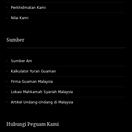
Perkhidmatan Kami
Nilai Kami
Sumber
Sumber Am
Kalkulator Yuran Guaman
Firma Guaman Malaysia
Lokasi Mahkamah Syariah Malaysia
Artikel Undang-Undang di Malaysia
Hubungi Peguam Kami