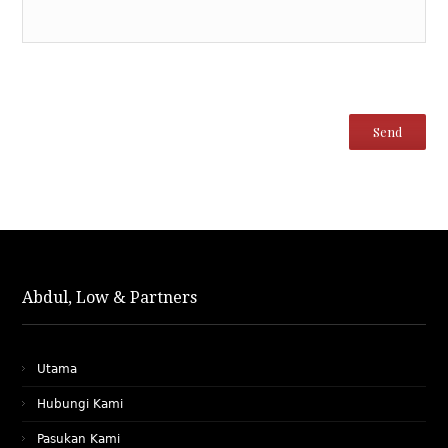
Abdul, Low & Partners
Utama
Hubungi Kami
Pasukan Kami